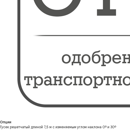
Опции
Гусек решетчатый длиной 7,5 м с изменяемым углом наклона 0º и 30º