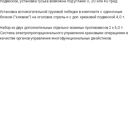
подвеской, установка гуська возможна под углами 0, 20 или 40 град.
Установка вспомогательной грузовой лебедки в комплекте с одиночным
блоком ("клювом") на оголовок стрелы и с доп. крюковой подвеской 4,0 т.
Набор из двух дополнительных отдельно-возимых противовесов 2 х 5,0 т.
Система электропропорционального управления крановыми операциями в
качестве органов управления многофункциональных джойстиков.