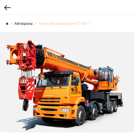
Автокраны
Автомобильный кран КС-65713-1К-5В