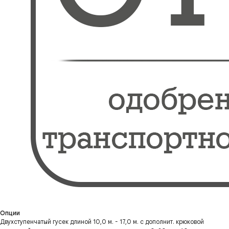
Опции
Двухступенчатый гусек длиной 10,0 м. - 17,0 м. с дополнит. крюковой