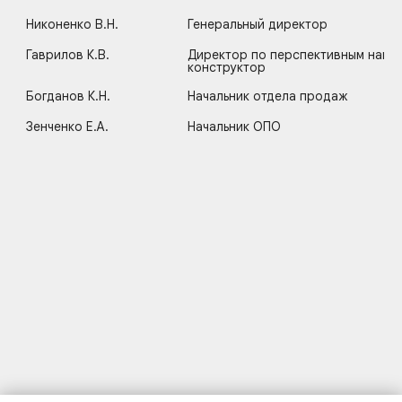
Никоненко В.Н.
Генеральный директор
©2025 «КАЗ»
Политика конфиденциальности
Разработка
и
маркетинг
- WebCanape
Гаврилов К.В.
Директор по перспективным напра
конструктор
Богданов К.Н.
Начальник отдела продаж
Зенченко Е.А.
Начальник ОПО
Продукция
Сервис
Дилеры
Новости
О 