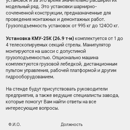
установок и за это время значительно расширил их
модельный ряд. Это установки шарнирно-
сочлененной конструкции, предназначенные для
проведения монтажных и демонтажных работ.
Грузоподъемность установок от 995 кг до 12400 кг.
Установка КМУ-25К (26.9 т∙м)
комплектуется от 1 до
4 телескопируемых секций стрелы. Манипулятор
монтируются на шасси с допустимой
грузоподъемностью. Опционально машина
комплектуются грузовой лебедкой, дистанционным
пультом управления, рабочей платформой и другим
гидрооборудованием.
На стенде будут присутствовать руководители
предприятия, а также ведущие специалисты завода,
которые помогут Вам найти ответы на все
8 800 555 86 98
8 800 555 86 98
интересующие вопросы.
Связаться с нами
Должность