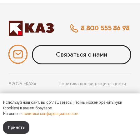
©2025 «КАЗ»
Политика конфиденциальности
Разработка
и
маркетинг
- WebCanape
Продукция
Сервис
Дилеры
Новости
О 
Используя наш сайт, вы соглашаетесь, что мы можем хранить куки
(cookies) в вашем браузере.
На основе
политики конфиденциальности
Принять